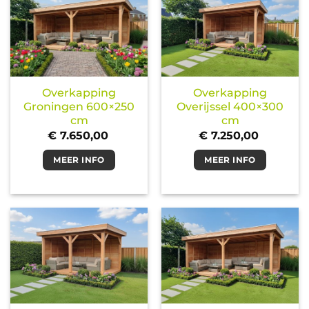
Overkapping
Overkapping
Groningen 600×250
Overijssel 400×300
cm
cm
€
7.650,00
€
7.250,00
MEER INFO
MEER INFO