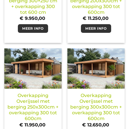
berging 300×250 cm
berging 200x300cm +
+ overkapping 300
overkapping 300 tot
tot 600 cm
600cm
€
9.950,00
€
11.250,00
MEER INFO
MEER INFO
Overkapping
Overkapping
Overijssel met
Overijssel met
berging 250x300cm +
berging 300x300cm +
overkapping 300 tot
overkapping 300 tot
600cm
600cm
€
11.950,00
€
12.650,00