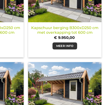
50xD250 cm
Kapschuur berging B300xD250 cm
 600 cm
met overkapping tot 600 cm
€
9.950,00
MEER INFO