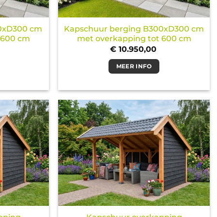
50xD300 cm
Kapschuur berging B300xD300 cm
 600 cm
met overkapping tot 600 cm
€
10.950,00
MEER INFO