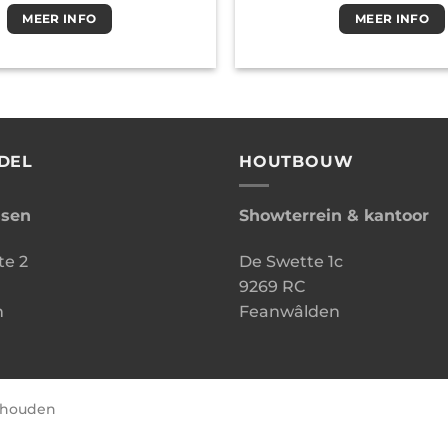
MEER INFO
MEER INFO
DEL
HOUTBOUW
ssen
Showterrein & kantoor
te 2
De Swette 1c
9269 RC
n
Feanwâlden
behouden