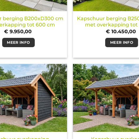
r berging B200xD300 cm
Kapschuur berging B2
erkapping tot 600 cm
met overkapping tot
€
9.950,00
€
10.450,00
MEER INFO
MEER INFO