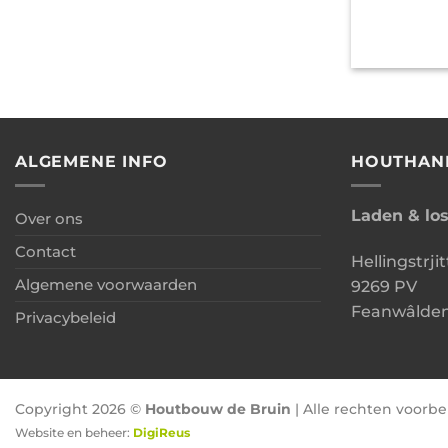
ALGEMENE INFO
HOUTHAN
Laden & lo
Over ons
Contact
Hellingstrjit
Algemene voorwaarden
9269 PV
Feanwâlde
Privacybeleid
Copyright 2026 ©
Houtbouw de Bruin
| Alle rechten voor
Website en beheer:
DigiReus