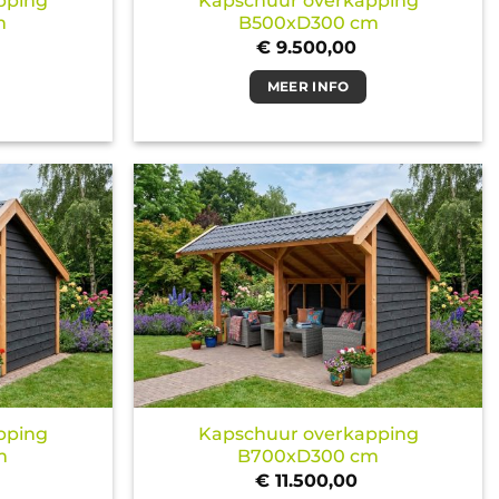
pping
Kapschuur overkapping
m
B500xD300 cm
€
9.500,00
MEER INFO
pping
Kapschuur overkapping
m
B700xD300 cm
€
11.500,00