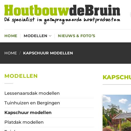
Ga
naar
inhoud
HOME
MODELLEN
NIEUWS & FOTO’S
HOME
/
KAPSCHUUR MODELLEN
MODELLEN
KAPSCHU
Lessenaarsdak modellen
Tuinhuizen en Bergingen
Kapschuur modellen
Platdak modellen