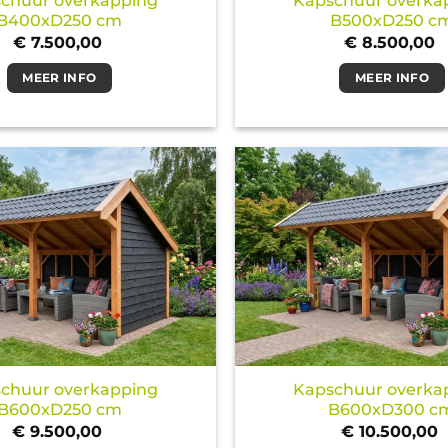
chuur overkapping
Kapschuur overka
B400xD250 cm
B500xD250 c
€
7.500,00
€
8.500,00
MEER INFO
MEER INFO
chuur overkapping
Kapschuur overka
B600xD250 cm
B600xD300 c
€
9.500,00
€
10.500,00