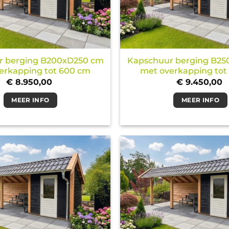
r berging B200xD250 cm
Kapschuur berging B2
erkapping tot 600 cm
met overkapping tot
€
8.950,00
€
9.450,00
MEER INFO
MEER INFO