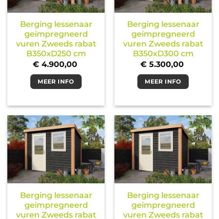
Berging lessenaar
Berging lessenaar
geimpregneerd
geimpregneerd
vuren Zweeds rabat
vuren Zweeds rabat
B350xD250 cm
B350xD300 cm
€
4.900,00
€
5.300,00
MEER INFO
MEER INFO
Berging lessenaar
Berging lessenaar
geimpregneerd
geimpregneerd
vuren Zweeds rabat
vuren Zweeds rabat