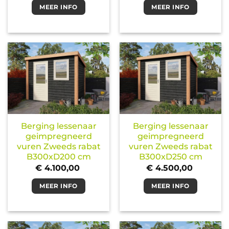
MEER INFO
MEER INFO
Berging lessenaar
Berging lessenaar
geimpregneerd
geimpregneerd
vuren Zweeds rabat
vuren Zweeds rabat
B300xD200 cm
B300xD250 cm
€
4.100,00
€
4.500,00
MEER INFO
MEER INFO