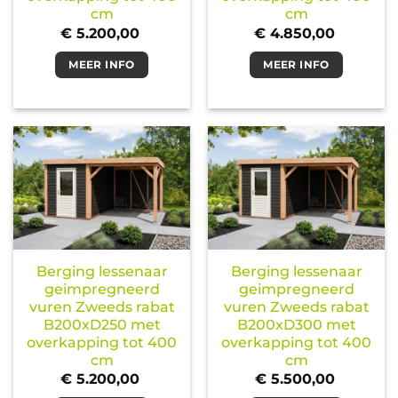
cm
cm
€
5.200,00
€
4.850,00
MEER INFO
MEER INFO
Berging lessenaar
Berging lessenaar
geimpregneerd
geimpregneerd
vuren Zweeds rabat
vuren Zweeds rabat
B200xD250 met
B200xD300 met
overkapping tot 400
overkapping tot 400
cm
cm
€
5.200,00
€
5.500,00