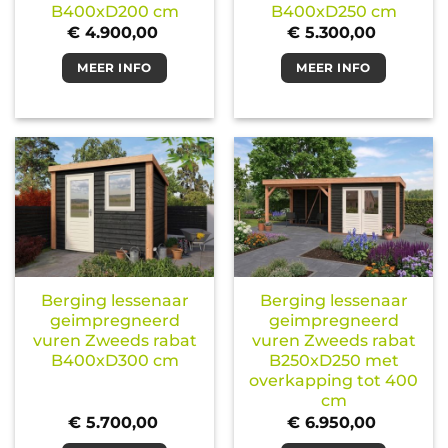
B400xD200 cm
B400xD250 cm
€
4.900,00
€
5.300,00
MEER INFO
MEER INFO
Berging lessenaar
Berging lessenaar
geimpregneerd
geimpregneerd
vuren Zweeds rabat
vuren Zweeds rabat
B400xD300 cm
B250xD250 met
overkapping tot 400
cm
€
5.700,00
€
6.950,00