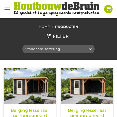
Ga
naar
inhoud
HOME
/
PRODUCTEN
FILTER
Berging lessenaar
Berging lessenaar
geimpregneerd
geimpregneerd