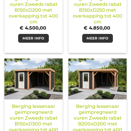
vuren Zweeds rabat
vuren Zweeds rabat
B150xD200 met
B150xD250 met
overkapping tot 400
overkapping tot 400
cm
cm
€
4.500,00
€
4.850,00
MEER INFO
MEER INFO
Berging lessenaar
Berging lessenaar
geimpregneerd
geimpregneerd
vuren Zweeds rabat
vuren Zweeds rabat
B150xD300 met
B200xD200 met
overkapping tot 400
overkapping tot 400