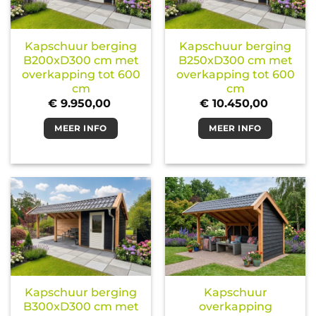
Kapschuur berging
Kapschuur berging
B200xD300 cm met
B250xD300 cm met
overkapping tot 600
overkapping tot 600
cm
cm
€
9.950,00
€
10.450,00
MEER INFO
MEER INFO
Kapschuur berging
Kapschuur
B300xD300 cm met
overkapping