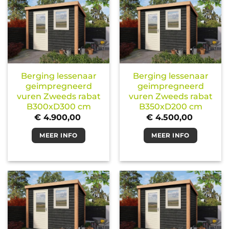
Berging lessenaar
Berging lessenaar
geimpregneerd
geimpregneerd
vuren Zweeds rabat
vuren Zweeds rabat
B300xD300 cm
B350xD200 cm
€
4.900,00
€
4.500,00
MEER INFO
MEER INFO