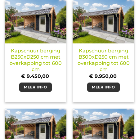
Kapschuur berging
Kapschuur berging
B250xD250 cm met
B300xD250 cm met
overkapping tot 600
overkapping tot 600
cm
cm
€
9.450,00
€
9.950,00
MEER INFO
MEER INFO