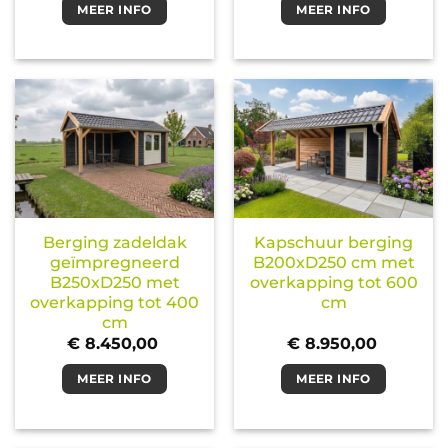
MEER INFO
MEER INFO
Berging zadeldak
Kapschuur berging
geïmpregneerd
B200xD250 cm met
B250xD250 met
overkapping tot 600
overkapping tot 400
cm
cm
€
8.450,00
€
8.950,00
MEER INFO
MEER INFO