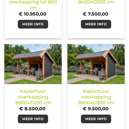
overkapping tot 600
B400xD250 cm
cm
€
10.950,00
€
7.500,00
MEER INFO
MEER INFO
Kapschuur
Kapschuur
overkapping
overkapping
B500xD250 cm
B500xD300 cm
€
8.500,00
€
9.500,00
MEER INFO
MEER INFO