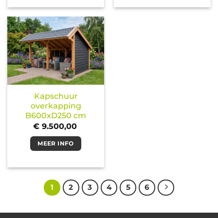
Kapschuur
overkapping
B600xD250 cm
€
9.500,00
MEER INFO
1
2
3
4
5
6