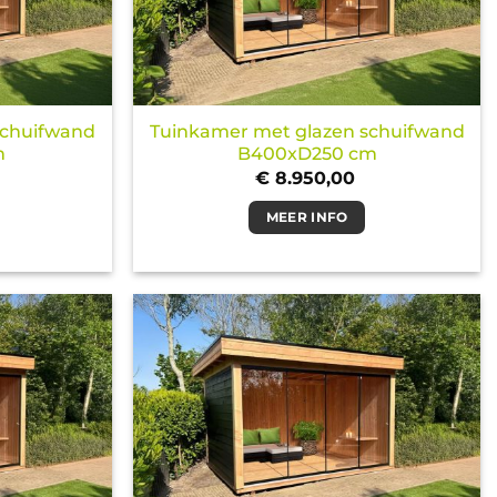
schuifwand
Tuinkamer met glazen schuifwand
m
B400xD250 cm
€
8.950,00
MEER INFO