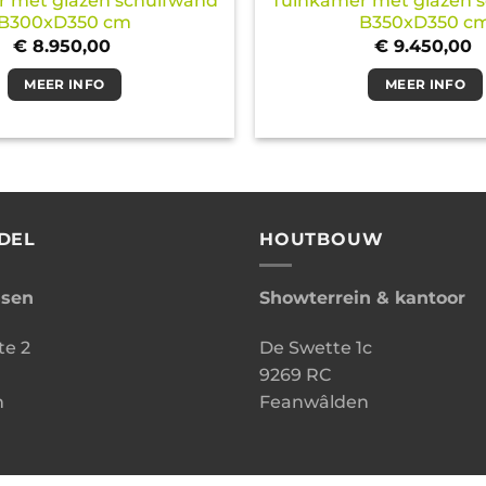
 met glazen schuifwand
Tuinkamer met glazen 
B300xD350 cm
B350xD350 c
€
8.950,00
€
9.450,00
MEER INFO
MEER INFO
DEL
HOUTBOUW
ssen
Showterrein & kantoor
te 2
De Swette 1c
9269 RC
n
Feanwâlden