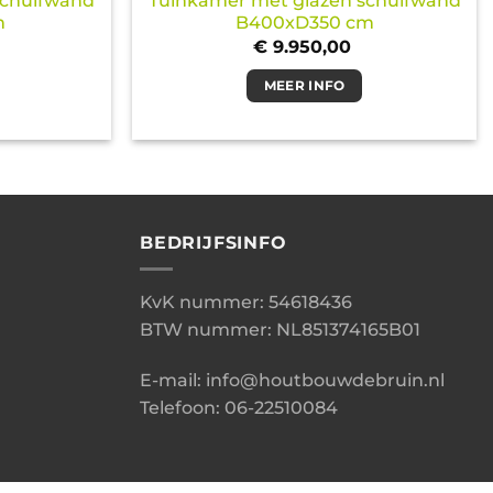
schuifwand
Tuinkamer met glazen schuifwand
m
B400xD350 cm
€
9.950,00
MEER INFO
BEDRIJFSINFO
KvK nummer: 54618436
BTW nummer: NL851374165B01
E-mail: info@houtbouwdebruin.nl
Telefoon: 06-22510084