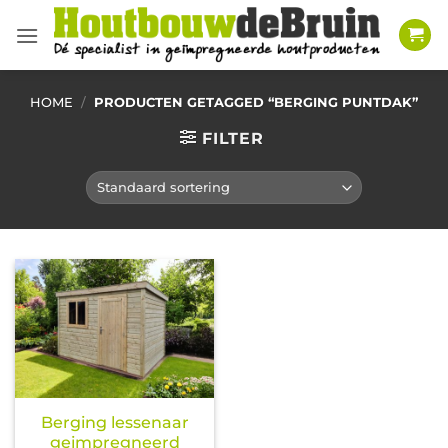
Ga
naar
inhoud
HOME
/
PRODUCTEN GETAGGED “BERGING PUNTDAK”
FILTER
Berging lessenaar
geimpregneerd