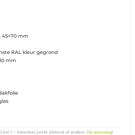
n 45×70 mm
nste RAL kleur gegrond
110 mm
dakfolie
glas
km.? – Selecteer juiste afstand of anders:
Op aanvraag
!