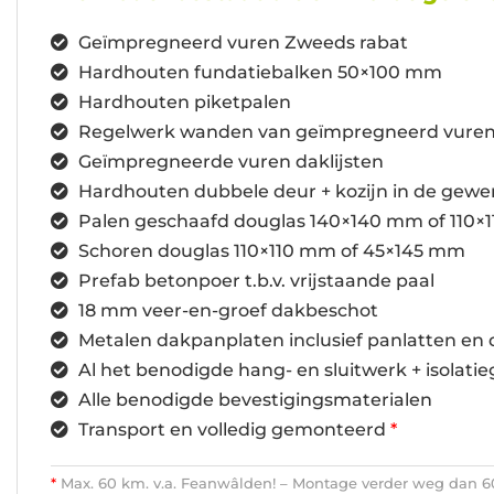
Geïmpregneerd vuren Zweeds rabat
Hardhouten fundatiebalken 50×100 mm
Hardhouten piketpalen
Regelwerk wanden van geïmpregneerd vure
Geïmpregneerde vuren daklijsten
Hardhouten dubbele deur + kozijn in de gewe
Palen geschaafd douglas 140×140 mm of 110×
Schoren douglas 110×110 mm of 45×145 mm
Prefab betonpoer t.b.v. vrijstaande paal
18 mm veer-en-groef dakbeschot
Metalen dakpanplaten inclusief panlatten en 
Al het benodigde hang- en sluitwerk + isolatie
Alle benodigde bevestigingsmaterialen
Transport en volledig gemonteerd
*
*
Max. 60 km. v.a. Feanwâlden! – Montage verder weg dan 60 