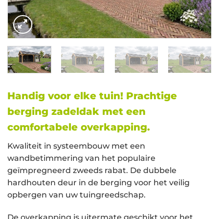
Handig voor elke tuin! Prachtige
berging zadeldak met een
comfortabele overkapping.
Kwaliteit in systeembouw met een
wandbetimmering van het populaire
geïmpregneerd zweeds rabat. De dubbele
hardhouten deur in de berging voor het veilig
opbergen van uw tuingreedschap.
De overkapping is uitermate geschikt voor het