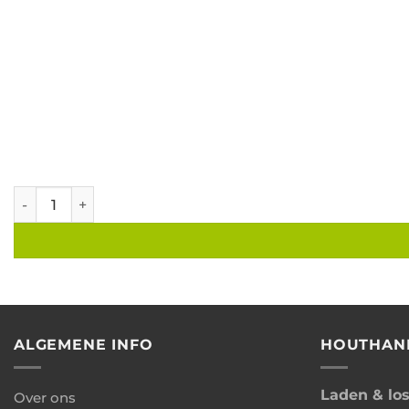
Kapschuur overkapping B400xD250 cm aantal
ALGEMENE INFO
HOUTHAN
Laden & lo
Over ons