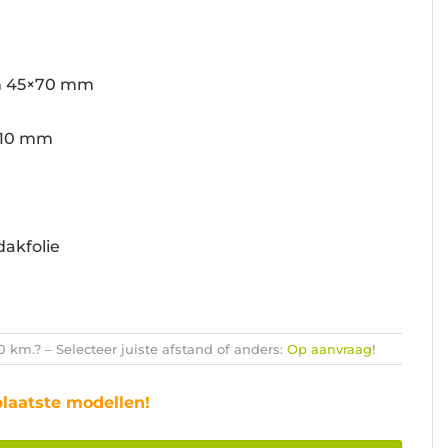
n 45×70 mm
110 mm
dakfolie
km.? – Selecteer juiste afstand of anders:
Op aanvraag
!
plaatste modellen!