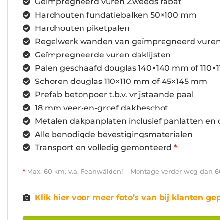
Geïmpregneerd vuren Zweeds rabat
Hardhouten fundatiebalken 50×100 mm
Hardhouten piketpalen
Regelwerk wanden van geïmpregneerd vure
Geïmpregneerde vuren daklijsten
Palen geschaafd douglas 140×140 mm of 110×
Schoren douglas 110×110 mm of 45×145 mm
Prefab betonpoer t.b.v. vrijstaande paal
18 mm veer-en-groef dakbeschot
Metalen dakpanplaten inclusief panlatten en 
Alle benodigde bevestigingsmaterialen
Transport en volledig gemonteerd
*
*
Max. 60 km. v.a. Feanwâlden! – Montage verder weg dan 60 
Klik hier voor meer foto’s van bij klanten ge