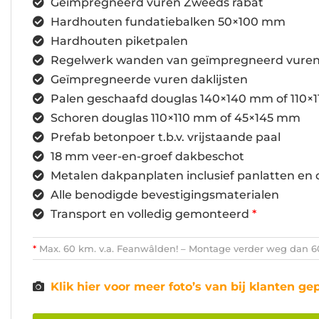
Geïmpregneerd vuren Zweeds rabat
Hardhouten fundatiebalken 50×100 mm
Hardhouten piketpalen
Regelwerk wanden van geïmpregneerd vure
Geïmpregneerde vuren daklijsten
Palen geschaafd douglas 140×140 mm of 110×
Schoren douglas 110×110 mm of 45×145 mm
Prefab betonpoer t.b.v. vrijstaande paal
18 mm veer-en-groef dakbeschot
Metalen dakpanplaten inclusief panlatten en 
Alle benodigde bevestigingsmaterialen
Transport en volledig gemonteerd
*
*
Max. 60 km. v.a. Feanwâlden! – Montage verder weg dan 60 
Klik hier voor meer foto’s van bij klanten ge