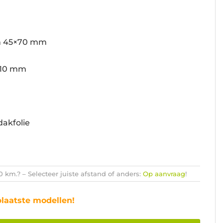
n 45×70 mm
110 mm
dakfolie
km.? – Selecteer juiste afstand of anders:
Op aanvraag
!
plaatste modellen!