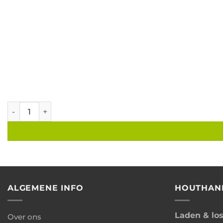
Kapschuur overkapping B600xD250 cm aantal
ALGEMENE INFO
HOUTHAN
Laden & lo
Over ons