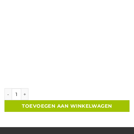
Kapschuur overkapping B600xD300 cm aantal
TOEVOEGEN AAN WINKELWAGEN