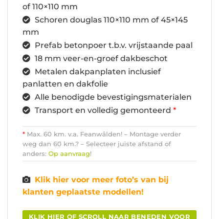
of 110×110 mm
Schoren douglas 110×110 mm of 45×145
mm
Prefab betonpoer t.b.v. vrijstaande paal
18 mm veer-en-groef dakbeschot
Metalen dakpanplaten inclusief
panlatten en dakfolie
Alle benodigde bevestigingsmaterialen
Transport en volledig gemonteerd
*
*
Max. 60 km. v.a. Feanwâlden! – Montage verder
weg dan 60 km.? – Selecteer juiste afstand of
anders:
Op aanvraag
!
Klik hier voor meer foto’s van bij
klanten geplaatste modellen!
KLIK HIER OF SCROLL NAAR BENEDEN VOOR