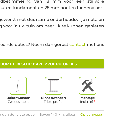
ndbetimmering van 18 mm voor een stijlvolle
dhouten fundament en 28 mm houten binnenvloer.
 afgewerkt met duurzame onderhoudsvrije metalen
g voor in uw tuin om heerlijk te kunnen genieten
toonde opties? Neem dan gerust
contact
met ons
VOOR DE BESCHIKBARE PRODUCTOPTIES
Buitenwanden
Binnenwanden
Montage
Zweeds rabat
Triple profiel
Inclusief
*
 dan de juiste optie! – Boven 140 km. alleen –
Op aanvraag
!