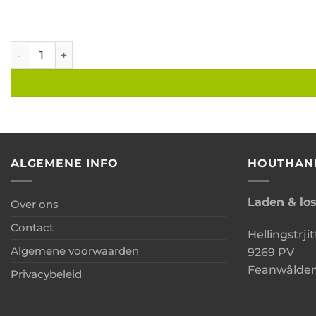
Overkapping De Luxe 500x250 cm aantal
ALGEMENE INFO
HOUTHAN
Laden & lo
Over ons
Contact
Hellingstrjit
Algemene voorwaarden
9269 PV
Feanwâlde
Privacybeleid