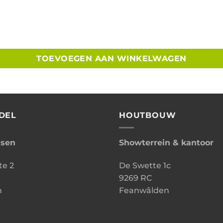
TOEVOEGEN AAN WINKELWAGEN
DEL
HOUTBOUW
ssen
Showterrein & kantoor
te 2
De Swette 1c
9269 RC
n
Feanwâlden