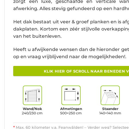
zorgt een luxe, geschaafde en verticale wa
afwerking. Alles stevig gefundeerd op een har
Het dak bestaat uit veer & groef planken en is
dakplaten. Kortom een zéér stijlvolle overkappin
van het buitenleven.
Heeft u afwijkende wensen dan de hieronder ge
op en vraag vrijblijvend naar de mogelijkheden!.
KLIK HIER OF SCROLL NAAR BENEDEN 
Wand/Nok
Afmetingen
Staander
240/230 cm
500×250 cm
140×140 mm
*
Max. 60 kilometer v.a. Feanwâlden! – Verder weg? Selecteer