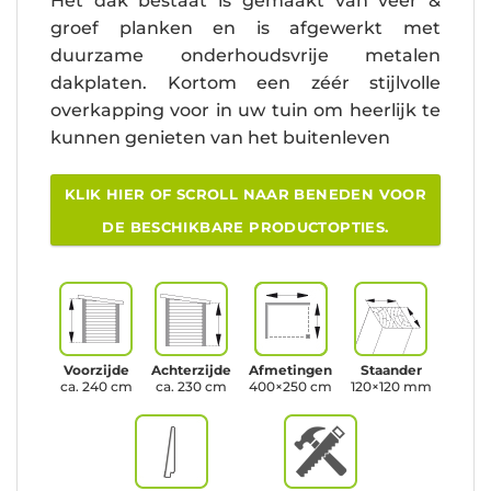
Het dak bestaat is gemaakt van veer &
groef planken en is afgewerkt met
duurzame onderhoudsvrije metalen
dakplaten. Kortom een zéér stijlvolle
overkapping voor in uw tuin om heerlijk te
kunnen genieten van het buitenleven
KLIK HIER OF SCROLL NAAR BENEDEN VOOR
DE BESCHIKBARE PRODUCTOPTIES.
Voorzijde
Achterzijde
Afmetingen
Staander
ca. 240 cm
ca. 230 cm
400×250 cm
120×120 mm