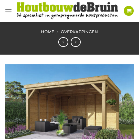
Ga
naar
inhoud
HOME
/
OVERKAPPINGEN