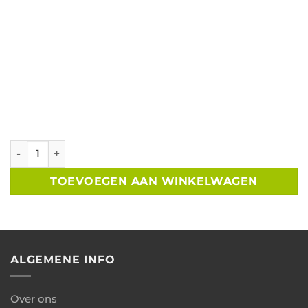
Overkapping geimpregneerd vuren Zweeds rabat 400x250
TOEVOEGEN AAN WINKELWAGEN
ALGEMENE INFO
Over ons