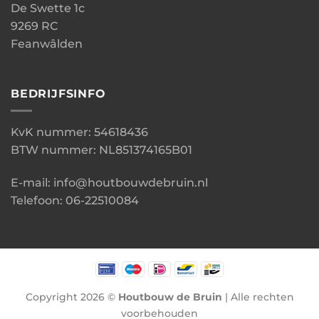
De Swette 1c
9269 RC
Feanwâlden
BEDRIJFSINFO
KvK nummer: 54618436
BTW nummer: NL851374165B01
E-mail: info@houtbouwdebruin.nl
Telefoon: 06-22510084
Copyright 2026 ©
Houtbouw de Bruin
| Alle rechten
voorbehouden