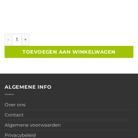
Tuinhuis zadeldak B250xD250cm met 85cm luifel aantal
TOEVOEGEN AAN WINKELWAGEN
ALGEMENE INFO
Over ons
Contact
Algemene voorwaarden
Privacybeleid