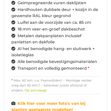
Geïmpregneerde vuren daklijsten
Hardhouten dubbele deur + kozijn in de
gewenste RAL kleur gegrond
Luifel aan de voorzijde van ca. 85 cm
18 mm veer-en-groef dakbeschot
Metalen dakpanplaten inclusief
panlatten en dakfolie
Al het benodigde hang- en sluitwerk +
isolatieglas
Alle benodigde bevestigingsmaterialen
Transport en volledig gemonteerd
*
*
Max. 60 km. v.a. Feanwâlden! – Montage verder
weg dan 60 km.? – Selecteer juiste afstand of
anders:
Op aanvraag
!
Klik hier voor meer foto’s van bij
klanten geplaatste modellen!