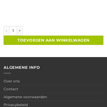
Tuinhuis zadeldak B300xD300cm met 85cm luifel aantal
TOEVOEGEN AAN WINKELWAGEN
ALGEMENE INFO
Over ons
Contact
Algemene voorwaarden
Privacybeleid