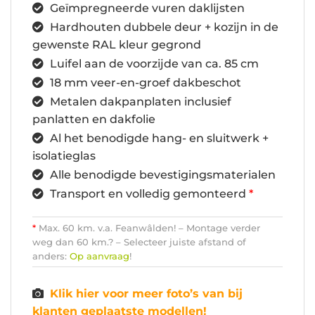
Geïmpregneerde vuren daklijsten
Hardhouten dubbele deur + kozijn in de
gewenste RAL kleur gegrond
Luifel aan de voorzijde van ca. 85 cm
18 mm veer-en-groef dakbeschot
Metalen dakpanplaten inclusief
panlatten en dakfolie
Al het benodigde hang- en sluitwerk +
isolatieglas
Alle benodigde bevestigingsmaterialen
Transport en volledig gemonteerd
*
*
Max. 60 km. v.a. Feanwâlden! – Montage verder
weg dan 60 km.? – Selecteer juiste afstand of
anders:
Op aanvraag
!
Klik hier voor meer foto’s van bij
klanten geplaatste modellen!