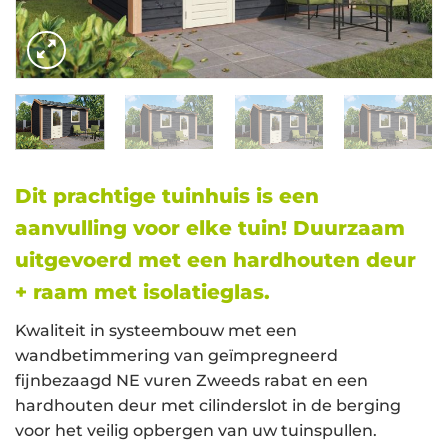
Dit prachtige tuinhuis is een
aanvulling voor elke tuin! Duurzaam
uitgevoerd met een hardhouten deur
+ raam met isolatieglas.
Kwaliteit in systeembouw met een
wandbetimmering van geïmpregneerd
fijnbezaagd NE vuren Zweeds rabat en een
hardhouten deur met cilinderslot in de berging
voor het veilig opbergen van uw tuinspullen.