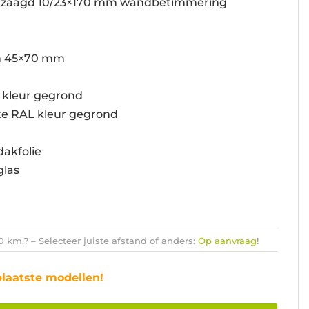
bezaagd 10/23×170 mm wandbetimmering
n 45×70 mm
 kleur gegrond
te RAL kleur gegrond
dakfolie
glas
km.? – Selecteer juiste afstand of anders:
Op aanvraag
!
plaatste modellen!