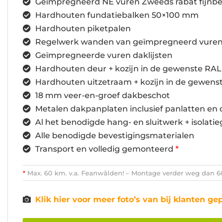
Geïmpregneerd NE vuren Zweeds rabat fijn
Hardhouten fundatiebalken 50×100 mm
Hardhouten piketpalen
Regelwerk wanden van geïmpregneerd vure
Geïmpregneerde vuren daklijsten
Hardhouten deur + kozijn in de gewenste RAL
Hardhouten uitzetraam + kozijn in de gewens
18 mm veer-en-groef dakbeschot
Metalen dakpanplaten inclusief panlatten en 
Al het benodigde hang- en sluitwerk + isolatie
Alle benodigde bevestigingsmaterialen
Transport en volledig gemonteerd
*
*
Max. 60 km. v.a. Feanwâlden! – Montage verder weg dan 60 
Klik hier voor meer foto’s van bij klanten ge