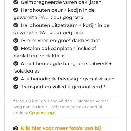
Geïmpregneerde vuren daklijsten
Hardhouten deur + kozijn in de
gewenste RAL kleur gegrond
Hardhouten uitzetraam + kozijn in de
gewenste RAL kleur gegrond
18 mm veer-en-groef dakbeschot
Metalen dakpanplaten inclusief
panlatten en dakfolie
Al het benodigde hang- en sluitwerk +
isolatieglas
Alle benodigde bevestigingsmaterialen
Transport en volledig gemonteerd
*
*
Max. 60 km. v.a. Feanwâlden! – Montage verder
weg dan 60 km.? – Selecteer juiste afstand of
anders:
Op aanvraag
!
Klik hier voor meer foto’s van bij