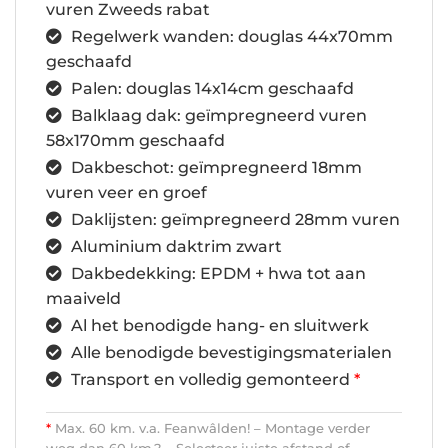
vuren Zweeds rabat
Regelwerk wanden: douglas 44x70mm
geschaafd
Palen: douglas 14x14cm geschaafd
Balklaag dak: geïmpregneerd vuren
58x170mm geschaafd
Dakbeschot: geïmpregneerd 18mm
vuren veer en groef
Daklijsten: geïmpregneerd 28mm vuren
Aluminium daktrim zwart
Dakbedekking: EPDM + hwa tot aan
maaiveld
Al het benodigde hang- en sluitwerk
Alle benodigde bevestigingsmaterialen
Transport en volledig gemonteerd
*
*
Max. 60 km. v.a. Feanwâlden! – Montage verder
weg dan 60 km.? – Selecteer juiste afstand of