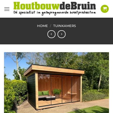
Ga
naar
inhoud
HOME
/
TUINKAMERS