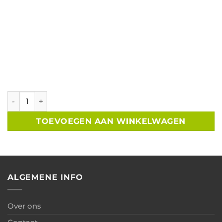
Tuinkamer met glazen schuifwand B300xD250 cm aantal
TOEVOEGEN AAN WINKELWAGEN
ALGEMENE INFO
Over ons