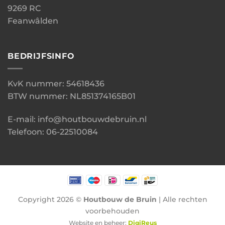
9269 RC
Feanwâlden
BEDRIJFSINFO
KvK nummer: 54618436
BTW nummer: NL851374165B01
E-mail: info@houtbouwdebruin.nl
Telefoon: 06-22510084
Copyright 2026 ©
Houtbouw de Bruin
| Alle rechten
voorbehouden
Website en beheer:
DigiReus