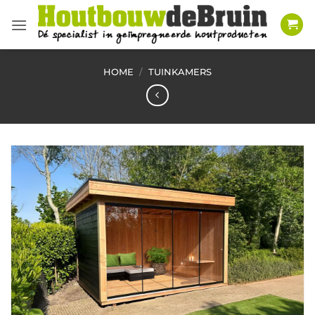
Ga
naar
inhoud
HOME
/
TUINKAMERS