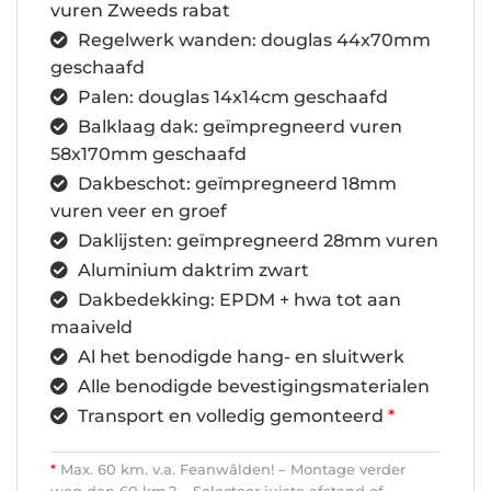
vuren Zweeds rabat
Regelwerk wanden: douglas 44x70mm
geschaafd
Palen: douglas 14x14cm geschaafd
Balklaag dak: geïmpregneerd vuren
58x170mm geschaafd
Dakbeschot: geïmpregneerd 18mm
vuren veer en groef
Daklijsten: geïmpregneerd 28mm vuren
Aluminium daktrim zwart
Dakbedekking: EPDM + hwa tot aan
maaiveld
Al het benodigde hang- en sluitwerk
Alle benodigde bevestigingsmaterialen
Transport en volledig gemonteerd
*
*
Max. 60 km. v.a. Feanwâlden! – Montage verder
weg dan 60 km.? – Selecteer juiste afstand of