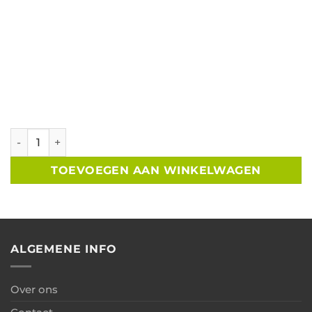
Tuinkamer met glazen schuifwand B400xD350 cm aantal
TOEVOEGEN AAN WINKELWAGEN
ALGEMENE INFO
Over ons