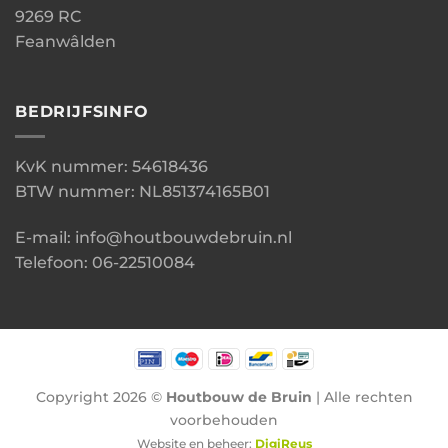
9269 RC
Feanwâlden
BEDRIJFSINFO
KvK nummer: 54618436
BTW nummer: NL851374165B01
E-mail: info@houtbouwdebruin.nl
Telefoon: 06-22510084
Copyright 2026 ©
Houtbouw de Bruin
| Alle rechten
voorbehouden
Website en beheer:
DigiReus