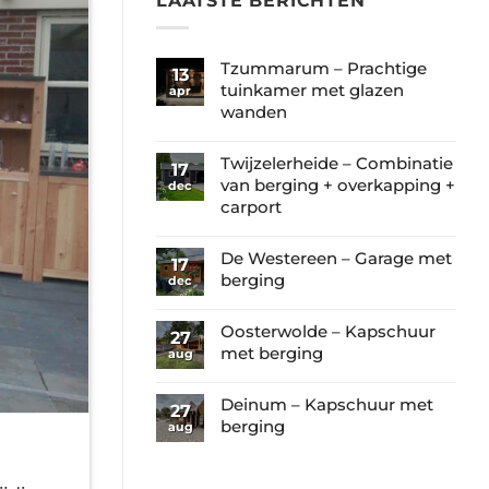
LAATSTE BERICHTEN
Tzummarum – Prachtige
13
tuinkamer met glazen
apr
wanden
Geen
reacties
Twijzelerheide – Combinatie
17
op
van berging + overkapping +
dec
Tzummarum
carport
–
Geen
Prachtige
reacties
De Westereen – Garage met
17
tuinkamer
op
berging
dec
met
Twijzelerheide
Geen
glazen
–
reacties
Oosterwolde – Kapschuur
wanden
27
Combinatie
op
met berging
aug
van
De
Geen
berging
Westereen
reacties
Deinum – Kapschuur met
+
27
–
op
berging
aug
overkapping
Garage
Oosterwolde
+
Geen
met
–
carport
reacties
berging
Kapschuur