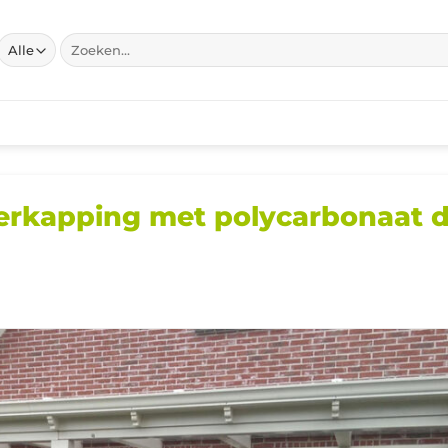
Zoeken
naar:
rkapping met polycarbonaat 