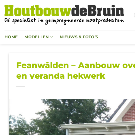
Ga
naar
inhoud
HOME
MODELLEN
NIEUWS & FOTO’S
Feanwâlden – Aanbouw ove
en veranda hekwerk