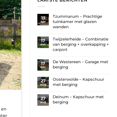
LAATSTE BERICHTEN
Tzummarum – Prachtige
13
tuinkamer met glazen
apr
wanden
Geen
reacties
Twijzelerheide – Combinatie
17
op
van berging + overkapping +
dec
Tzummarum
carport
–
Geen
Prachtige
reacties
De Westereen – Garage met
17
tuinkamer
op
berging
dec
met
Twijzelerheide
Geen
glazen
–
reacties
Oosterwolde – Kapschuur
wanden
27
Combinatie
op
met berging
aug
van
De
Geen
berging
Westereen
reacties
Deinum – Kapschuur met
+
27
–
op
berging
aug
overkapping
Garage
Oosterwolde
+
Geen
 en
met
–
carport
reacties
berging
hter
Kapschuur