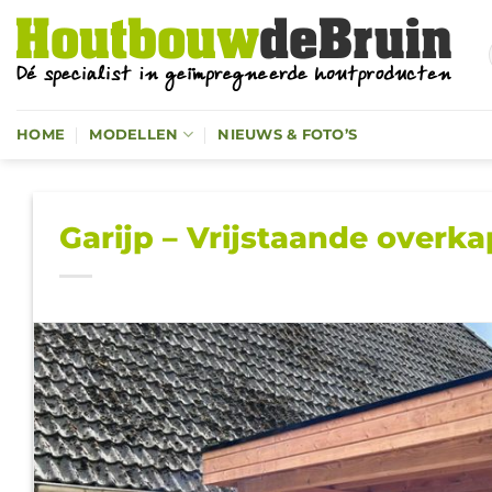
Ga
naar
inhoud
HOME
MODELLEN
NIEUWS & FOTO’S
Garijp – Vrijstaande overk