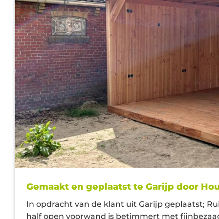
Gemaakt en geplaatst te Garijp door Ho
In opdracht van de klant uit Garijp geplaatst
half open voorwand is betimmert met fijnbeza