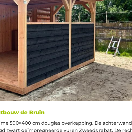
utbouw de Bruin
; Ruime 500×400 cm douglas overkapping. De achterwand
agd zwart geïmpregneerde vuren Zweeds rabat. De rec