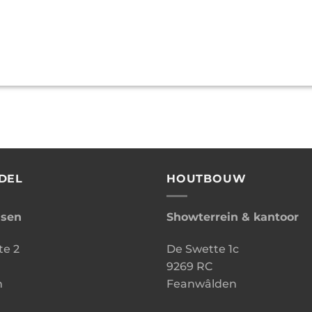
DEL
HOUTBOUW
ssen
Showterrein & kantoor
te 2
De Swette 1c
9269 RC
n
Feanwâlden