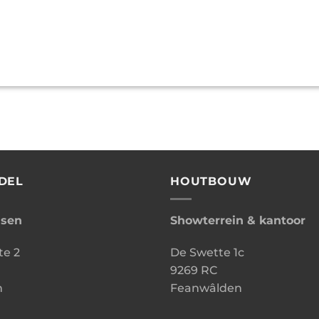
DEL
HOUTBOUW
ssen
Showterrein & kantoor
te 2
De Swette 1c
9269 RC
n
Feanwâlden