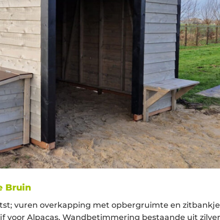
e Bruin
atst; vuren overkapping met opbergruimte en zitbankje.
f voor Alpacas. Wandbetimmering bestaande uit zilver