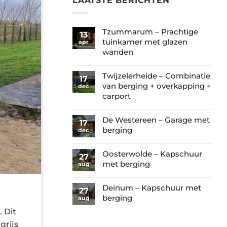
LAATSTE BERICHTEN
Tzummarum – Prachtige
13
tuinkamer met glazen
apr
wanden
Geen
reacties
Twijzelerheide – Combinatie
17
op
van berging + overkapping +
dec
Tzummarum
carport
–
Geen
Prachtige
reacties
De Westereen – Garage met
17
tuinkamer
op
berging
dec
met
Twijzelerheide
Geen
glazen
–
reacties
Oosterwolde – Kapschuur
wanden
27
Combinatie
op
met berging
aug
van
De
Geen
berging
Westereen
reacties
Deinum – Kapschuur met
+
27
–
op
berging
aug
overkapping
Garage
Oosterwolde
+
Geen
 Dit
met
–
carport
reacties
berging
grijs
Kapschuur