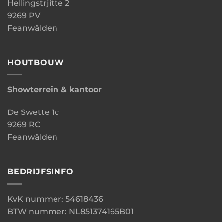
Hellingstrjitte 2
9269 PV
Feanwâlden
HOUTBOUW
Showterrein & kantoor
De Swette 1c
9269 RC
Feanwâlden
BEDRIJFSINFO
KvK nummer: 54618436
BTW nummer: NL851374165B01