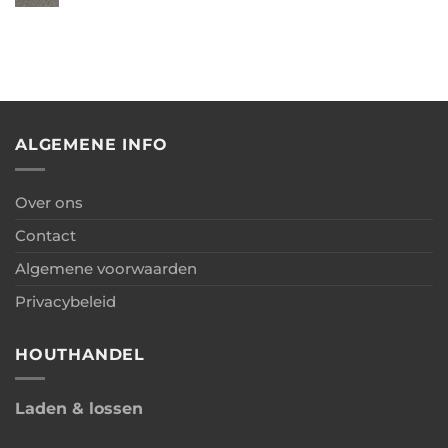
met
–
reacties
+
berging
Kapschuur
op
carport
met
Deinum
berging
–
Kapschuur
met
berging
ALGEMENE INFO
Over ons
Contact
Algemene voorwaarden
Privacybeleid
HOUTHANDEL
Laden & lossen