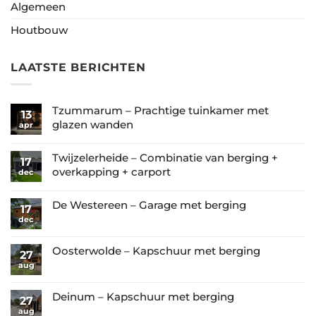
Algemeen
Houtbouw
LAATSTE BERICHTEN
Tzummarum – Prachtige tuinkamer met
13
glazen wanden
apr
Geen
reacties
Twijzelerheide – Combinatie van berging +
17
op
overkapping + carport
dec
Tzummarum
Geen
–
reacties
De Westereen – Garage met berging
17
Prachtige
op
dec
Geen
tuinkamer
Twijzelerheide
reacties
met
–
op
Oosterwolde – Kapschuur met berging
glazen
27
Combinatie
De
aug
wanden
Geen
van
Westereen
reacties
berging
–
op
Deinum – Kapschuur met berging
27
+
Garage
Oosterwolde
aug
Geen
overkapping