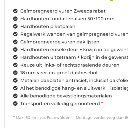
Geïmpregneerd vuren Zweeds rabat
Hardhouten fundatiebalken 50×100 mm
Hardhouten piketpalen
Regelwerk wanden van geïmpregneerd vure
Geïmpregneerde vuren daklijsten
Hardhouten enkele deur + kozijn in de gewen
Hardhouten uitzetraam + kozijn in de gewens
Keuze uit links- of rechtsdraaiende deuren
18 mm veer-en-groef dakbeschot
Metalen dakplaten antraciet, inclusief dakfolie
Al het benodigde hang- en sluitwerk + isolatie
Alle benodigde bevestigingsmaterialen
Transport en volledig gemonteerd
*
*
Max. 60 km. v.a. Feanwâlden! – Montage verder weg dan 60 