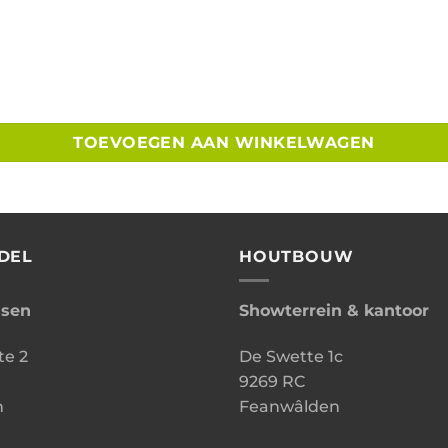
00xD250 cm aantal
TOEVOEGEN AAN WINKELWAGEN
DEL
HOUTBOUW
ssen
Showterrein & kantoor
te 2
De Swette 1c
9269 RC
n
Feanwâlden