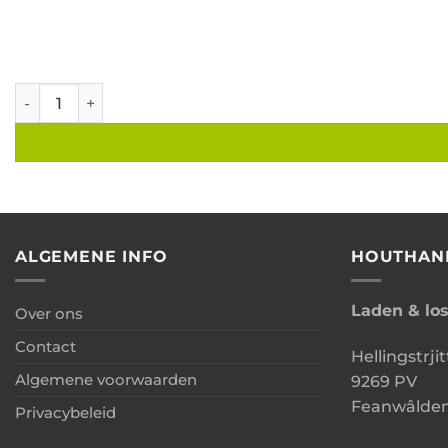
Berging lessenaar geimpregneerd vuren Zweeds rabat B3
ALGEMENE INFO
HOUTHAN
Laden & lo
Over ons
Contact
Hellingstrjit
Algemene voorwaarden
9269 PV
Feanwâlde
Privacybeleid