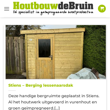
Ga
naar
inhoud
Stiens – Berging lessenaarsdak
Deze handige bergruimte geplaatst in Stiens.
Al het houtwerk uitgevoerd in vurenhout en
groen geimpregneerd.[...]