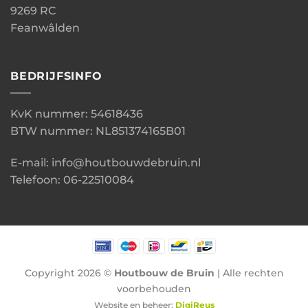
9269 RC
Feanwâlden
BEDRIJFSINFO
KvK nummer: 54618436
BTW nummer: NL851374165B01
E-mail: info@houtbouwdebruin.nl
Telefoon: 06-22510084
Copyright 2026 ©
Houtbouw de Bruin
| Alle rechten
voorbehouden
Website en beheer:
DigiReus