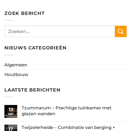
ZOEK BERICHT
NIEUWS CATEGORIEËN
Algemeen
Houtbouw
LAATSTE BERICHTEN
Tzummarum – Prachtige tuinkamer met
13
glazen wanden
apr
Geen
reacties
Twijzelerheide – Combinatie van berging +
17