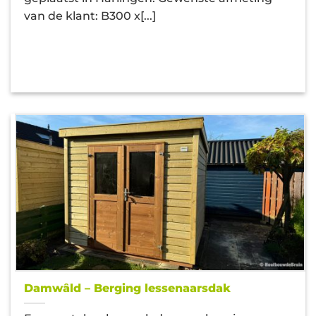
van de klant: B300 x[...]
Damwâld – Berging lessenaarsdak