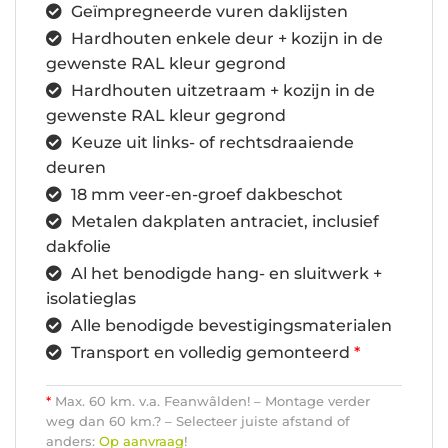
Geïmpregneerde vuren daklijsten
Hardhouten enkele deur + kozijn in de
gewenste RAL kleur gegrond
Hardhouten uitzetraam + kozijn in de
gewenste RAL kleur gegrond
Keuze uit links- of rechtsdraaiende
deuren
18 mm veer-en-groef dakbeschot
Metalen dakplaten antraciet, inclusief
dakfolie
Al het benodigde hang- en sluitwerk +
isolatieglas
Alle benodigde bevestigingsmaterialen
Transport en volledig gemonteerd
*
*
Max. 60 km. v.a. Feanwâlden! – Montage verder
weg dan 60 km.? – Selecteer juiste afstand of
anders:
Op aanvraag
!