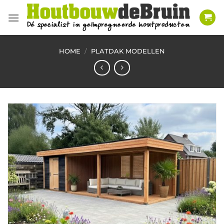
Ga
naar
inhoud
HOME
/
PLATDAK MODELLEN