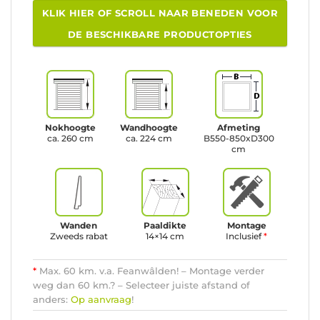
KLIK HIER OF SCROLL NAAR BENEDEN VOOR
DE BESCHIKBARE PRODUCTOPTIES
Nokhoogte
Wandhoogte
Afmeting
ca. 260 cm
ca. 224 cm
B550-850xD300
cm
Wanden
Paaldikte
Montage
Zweeds rabat
14×14 cm
Inclusief
*
*
Max. 60 km. v.a. Feanwâlden! – Montage verder
weg dan 60 km.? – Selecteer juiste afstand of
anders:
Op aanvraag
!