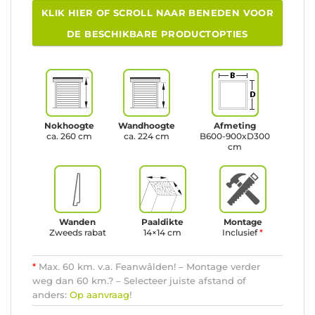
KLIK HIER OF SCROLL NAAR BENEDEN VOOR
DE BESCHIKBARE PRODUCTOPTIES
Nokhoogte
Wandhoogte
Afmeting
ca. 260 cm
ca. 224 cm
B600-900xD300
cm
Wanden
Paaldikte
Montage
Zweeds rabat
14×14 cm
Inclusief
*
*
Max. 60 km. v.a. Feanwâlden! – Montage verder
weg dan 60 km.? – Selecteer juiste afstand of
anders:
Op aanvraag
!