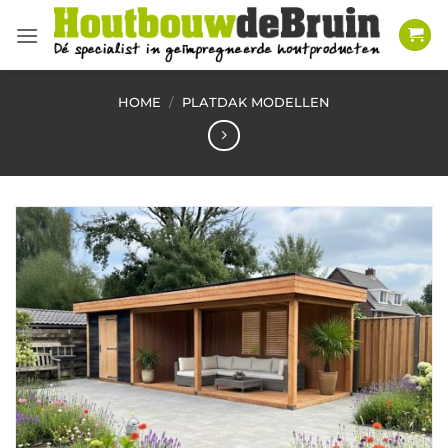
Ga
naar
inhoud
HOME
/
PLATDAK MODELLEN