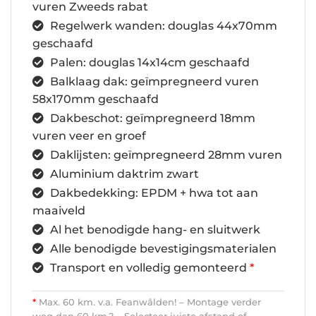
vuren Zweeds rabat
Regelwerk wanden: douglas 44x70mm
geschaafd
Palen: douglas 14x14cm geschaafd
Balklaag dak: geïmpregneerd vuren
58x170mm geschaafd
Dakbeschot: geïmpregneerd 18mm
vuren veer en groef
Daklijsten: geïmpregneerd 28mm vuren
Aluminium daktrim zwart
Dakbedekking: EPDM + hwa tot aan
maaiveld
Al het benodigde hang- en sluitwerk
Alle benodigde bevestigingsmaterialen
Transport en volledig gemonteerd
*
*
Max. 60 km. v.a. Feanwâlden! – Montage verder
weg dan 60 km.? – Selecteer juiste afstand of