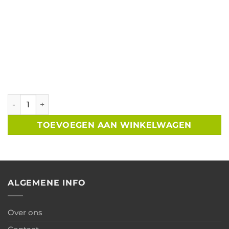
Tuinkamer met glazen schuifwand B350xD250 cm aantal
TOEVOEGEN AAN WINKELWAGEN
ALGEMENE INFO
Over ons