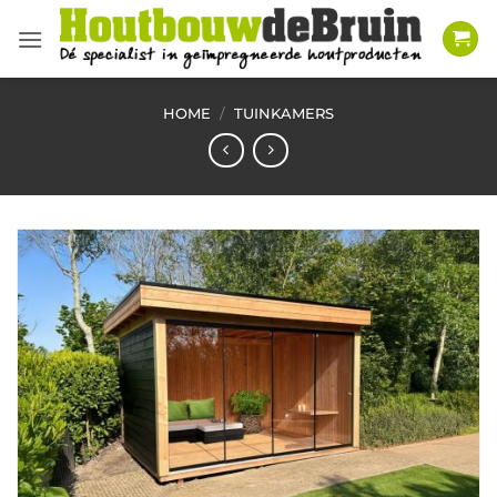
Ga
naar
inhoud
HOME
/
TUINKAMERS