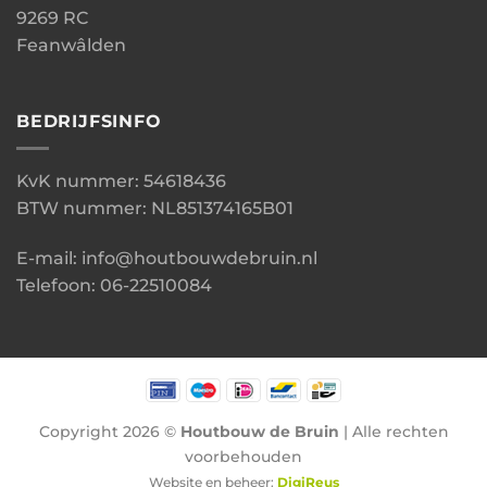
9269 RC
Feanwâlden
BEDRIJFSINFO
KvK nummer: 54618436
BTW nummer: NL851374165B01
E-mail: info@houtbouwdebruin.nl
Telefoon: 06-22510084
Copyright 2026 ©
Houtbouw de Bruin
| Alle rechten
voorbehouden
Website en beheer:
DigiReus