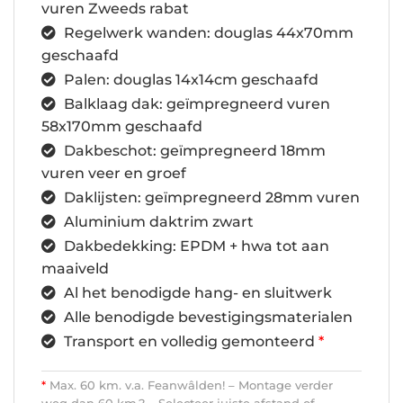
vuren Zweeds rabat
Regelwerk wanden: douglas 44x70mm
geschaafd
Palen: douglas 14x14cm geschaafd
Balklaag dak: geïmpregneerd vuren
58x170mm geschaafd
Dakbeschot: geïmpregneerd 18mm
vuren veer en groef
Daklijsten: geïmpregneerd 28mm vuren
Aluminium daktrim zwart
Dakbedekking: EPDM + hwa tot aan
maaiveld
Al het benodigde hang- en sluitwerk
Alle benodigde bevestigingsmaterialen
Transport en volledig gemonteerd
*
*
Max. 60 km. v.a. Feanwâlden! – Montage verder
weg dan 60 km.? – Selecteer juiste afstand of