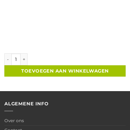
Tuinkamer met glazen schuifwand B400xD250 cm aantal
TOEVOEGEN AAN WINKELWAGEN
ALGEMENE INFO
Over ons