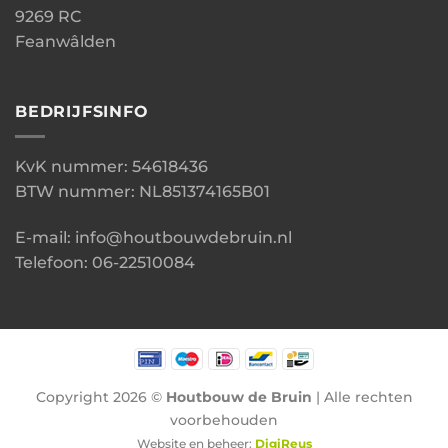
9269 RC
Feanwâlden
BEDRIJFSINFO
KvK nummer: 54618436
BTW nummer: NL851374165B01
E-mail: info@houtbouwdebruin.nl
Telefoon: 06-22510084
Copyright 2026 ©
Houtbouw de Bruin
| Alle rechten
voorbehouden
Website en beheer:
DigiReus