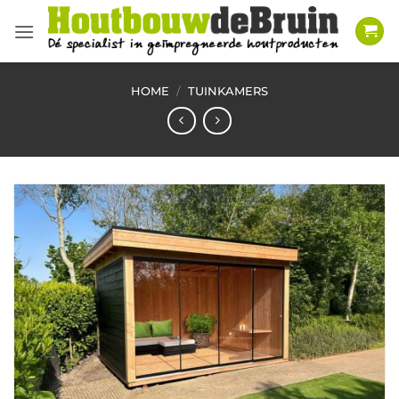
Ga
naar
inhoud
HOME
/
TUINKAMERS