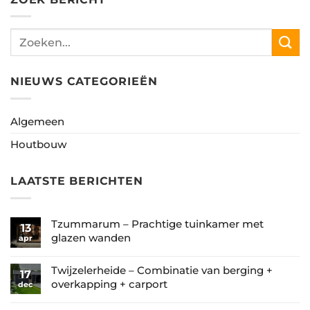
NIEUWS CATEGORIEËN
Algemeen
Houtbouw
LAATSTE BERICHTEN
Tzummarum – Prachtige tuinkamer met
13
glazen wanden
apr
Geen
reacties
Twijzelerheide – Combinatie van berging +
17
op
overkapping + carport
dec
Tzummarum
Geen
–