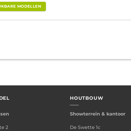
LIJKBARE MODELLEN
DEL
HOUTBOUW
ssen
Showterrein & kantoor
te 2
De Swette 1c