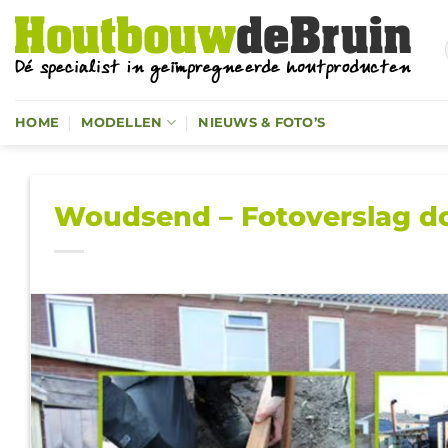
Ga
naar
inhoud
HOME
MODELLEN
NIEUWS & FOTO’S
Woudsend – Fotoverslag do