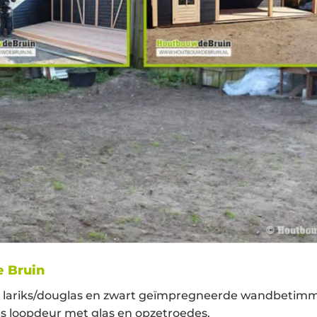
e Bruin
g lariks/douglas en zwart geïmpregneerde wandbetimm
s loopdeur met glas en opzetroedes.