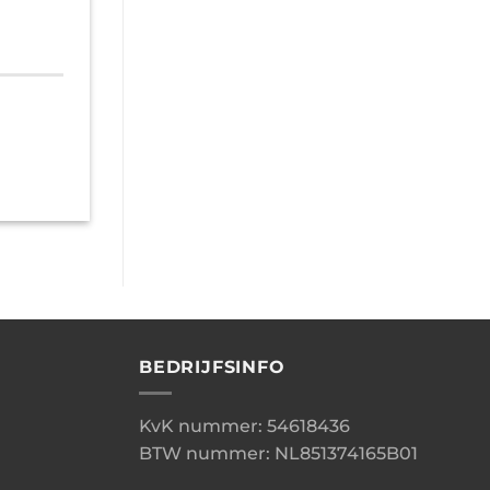
BEDRIJFSINFO
KvK nummer: 54618436
BTW nummer: NL851374165B01