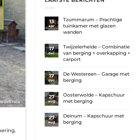
LAATSTE BERICHTEN
Tzummarum – Prachtige
13
tuinkamer met glazen
apr
wanden
Geen
reacties
Twijzelerheide – Combinatie
17
op
van berging + overkapping +
dec
Tzummarum
carport
–
Geen
Prachtige
reacties
De Westereen – Garage met
17
tuinkamer
op
berging
dec
met
Twijzelerheide
Geen
glazen
–
reacties
Oosterwolde – Kapschuur
wanden
27
Combinatie
op
met berging
aug
van
De
Geen
berging
Westereen
reacties
Deinum – Kapschuur met
+
27
–
op
berging
aug
overkapping
Garage
Oosterwolde
+
Geen
ering.
met
–
carport
reacties
berging
Kapschuur