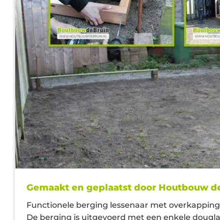
Gemaakt en geplaatst door Houtbouw d
Functionele berging lessenaar met overkappin
De berging is uitgevoerd met een enkele dougla