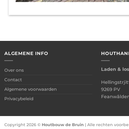
ALGEMENE INFO
HOUTHAN
Laden & lo
Over ons
Contact
Hellingstrjit
Algemene voorwaarden
9269 PV
Feanwâlde
Privacybeleid
Copyright 2026 ©
Houtbouw de Bruin
| Alle rechten voor