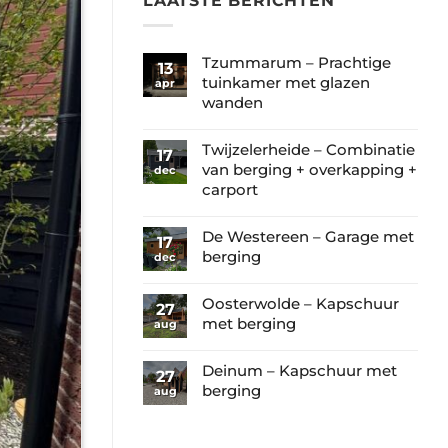
LAATSTE BERICHTEN
Tzummarum – Prachtige
13
tuinkamer met glazen
apr
wanden
Geen
reacties
Twijzelerheide – Combinatie
17
op
van berging + overkapping +
dec
Tzummarum
carport
–
Geen
Prachtige
reacties
De Westereen – Garage met
17
tuinkamer
op
berging
dec
met
Twijzelerheide
Geen
glazen
–
reacties
Oosterwolde – Kapschuur
wanden
27
Combinatie
op
met berging
aug
van
De
Geen
berging
Westereen
reacties
Deinum – Kapschuur met
+
27
–
op
berging
aug
overkapping
Garage
Oosterwolde
+
Geen
met
–
carport
reacties
berging
Kapschuur