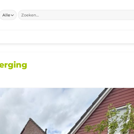
Zoeken
naar:
erging