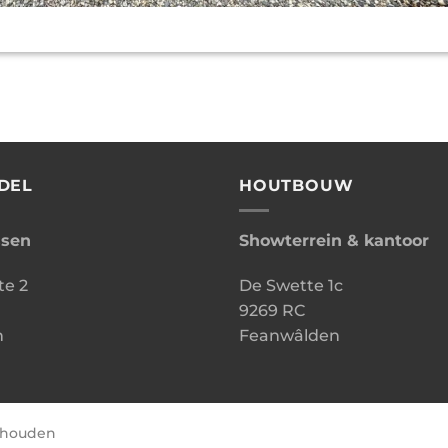
DEL
HOUTBOUW
ssen
Showterrein & kantoor
te 2
De Swette 1c
9269 RC
n
Feanwâlden
behouden