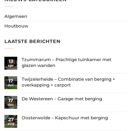
Algemeen
Houtbouw
LAATSTE BERICHTEN
Tzummarum – Prachtige tuinkamer met
13
glazen wanden
apr
Geen
reacties
Twijzelerheide – Combinatie van berging +
17
op
overkapping + carport
dec
Tzummarum
Geen
–
reacties
De Westereen – Garage met berging
17
Prachtige
op
dec
Geen
tuinkamer
Twijzelerheide
reacties
met
–
op
Oosterwolde – Kapschuur met berging
glazen
27
Combinatie
De
aug
wanden
Geen
van
Westereen
reacties