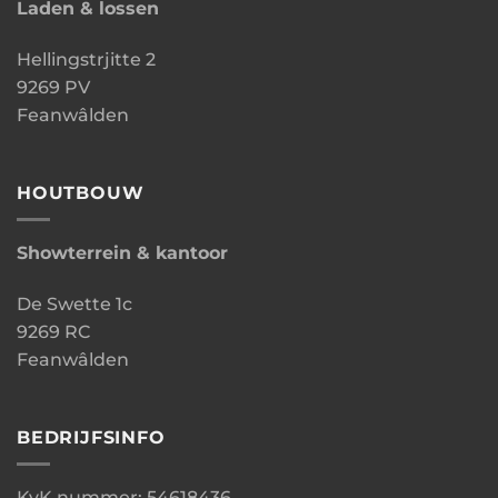
Laden & lossen
Hellingstrjitte 2
9269 PV
Feanwâlden
HOUTBOUW
Showterrein & kantoor
De Swette 1c
9269 RC
Feanwâlden
BEDRIJFSINFO
KvK nummer: 54618436