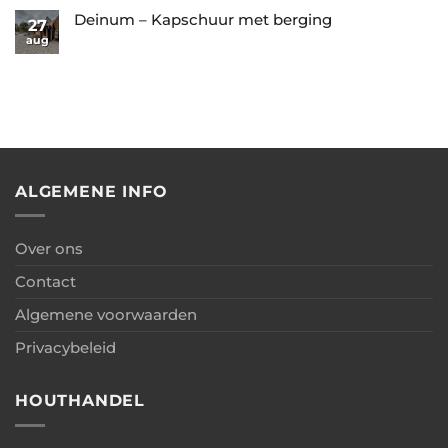
berging
–
op
Deinum – Kapschuur met berging
27
+
Garage
Oosterwolde
aug
Geen
overkapping
met
–
reacties
+
berging
Kapschuur
op
carport
met
Deinum
berging
–
Kapschuur
met
berging
ALGEMENE INFO
Over ons
Contact
Algemene voorwaarden
Privacybeleid
HOUTHANDEL