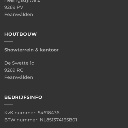
Hellingstrjitte 2
9269 PV
Feanwâlden
HOUTBOUW
Showterrein & kantoor
De Swette 1c
9269 RC
Feanwâlden
BEDRIJFSINFO
KvK nummer: 54618436
BTW nummer: NL851374165B01