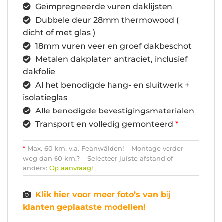
Geïmpregneerde vuren daklijsten
Dubbele deur 28mm thermowood (
dicht of met glas )
18mm vuren veer en groef dakbeschot
Metalen dakplaten antraciet, inclusief
dakfolie
Al het benodigde hang- en sluitwerk +
isolatieglas
Alle benodigde bevestigingsmaterialen
Transport en volledig gemonteerd
*
*
Max. 60 km. v.a. Feanwâlden! – Montage verder
weg dan 60 km.? – Selecteer juiste afstand of
anders:
Op aanvraag
!
Klik hier voor meer foto’s van bij
klanten geplaatste modellen!