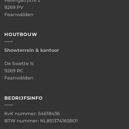
Hellingstrjitte 2
9269 PV
Feanwâlden
HOUTBOUW
Showterrein & kantoor
De Swette 1c
9269 RC
Feanwâlden
BEDRIJFSINFO
KvK nummer: 54618436
BTW nummer: NL851374165B01