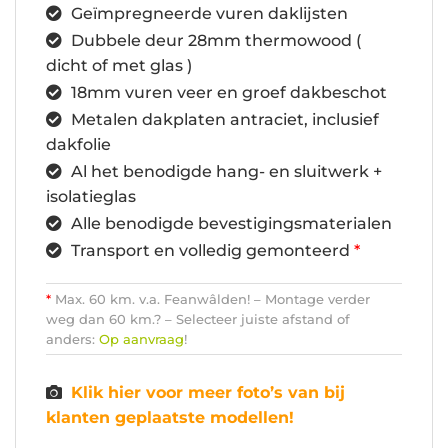
Geïmpregneerde vuren daklijsten
Dubbele deur 28mm thermowood (
dicht of met glas )
18mm vuren veer en groef dakbeschot
Metalen dakplaten antraciet, inclusief
dakfolie
Al het benodigde hang- en sluitwerk +
isolatieglas
Alle benodigde bevestigingsmaterialen
Transport en volledig gemonteerd
*
*
Max. 60 km. v.a. Feanwâlden! – Montage verder
weg dan 60 km.? – Selecteer juiste afstand of
anders:
Op aanvraag
!
Klik hier voor meer foto’s van bij
klanten geplaatste modellen!