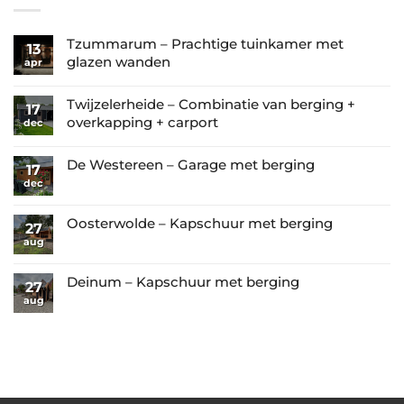
Tzummarum – Prachtige tuinkamer met
13
glazen wanden
apr
Geen
reacties
Twijzelerheide – Combinatie van berging +
17
op
overkapping + carport
dec
Tzummarum
Geen
–
reacties
De Westereen – Garage met berging
17
Prachtige
op
dec
Geen
tuinkamer
Twijzelerheide
reacties
met
–
op
Oosterwolde – Kapschuur met berging
glazen
27
Combinatie
De
aug
wanden
Geen
van
Westereen
reacties
berging
–
op
Deinum – Kapschuur met berging
27
+
Garage
Oosterwolde
aug
Geen
overkapping
met
–
reacties
+
berging
Kapschuur
op
carport
met
Deinum
berging
–
Kapschuur