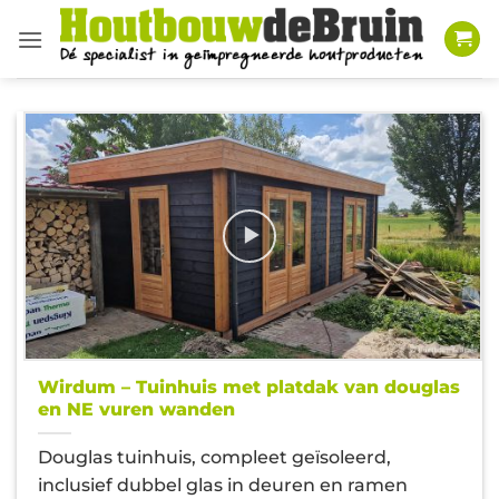
Ga
naar
inhoud
Wirdum – Tuinhuis met platdak van douglas
en NE vuren wanden
Douglas tuinhuis, compleet geïsoleerd,
inclusief dubbel glas in deuren en ramen