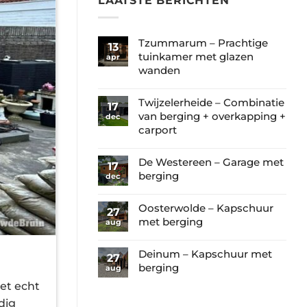
LAATSTE BERICHTEN
Tzummarum – Prachtige
13
tuinkamer met glazen
apr
wanden
Geen
reacties
Twijzelerheide – Combinatie
17
op
van berging + overkapping +
dec
Tzummarum
carport
–
Geen
Prachtige
reacties
De Westereen – Garage met
17
tuinkamer
op
berging
dec
met
Twijzelerheide
Geen
glazen
–
reacties
Oosterwolde – Kapschuur
wanden
27
Combinatie
op
met berging
aug
van
De
Geen
berging
Westereen
reacties
Deinum – Kapschuur met
+
27
–
op
berging
aug
overkapping
Garage
Oosterwolde
+
Geen
et echt
met
–
carport
reacties
berging
dig
Kapschuur