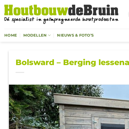
Ga
naar
inhoud
HOME
MODELLEN
NIEUWS & FOTO’S
Bolsward – Berging lessen