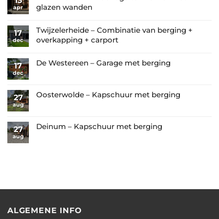
13
glazen wanden
apr
Geen
reacties
Twijzelerheide – Combinatie van berging +
17
op
overkapping + carport
dec
Tzummarum
Geen
–
reacties
De Westereen – Garage met berging
17
Prachtige
op
dec
Geen
tuinkamer
Twijzelerheide
reacties
met
–
op
Oosterwolde – Kapschuur met berging
glazen
27
Combinatie
De
aug
wanden
Geen
van
Westereen
reacties
berging
–
op
Deinum – Kapschuur met berging
27
+
Garage
Oosterwolde
aug
Geen
overkapping
met
–
reacties
+
berging
Kapschuur
op
carport
met
Deinum
berging
–
Kapschuur
met
berging
ALGEMENE INFO