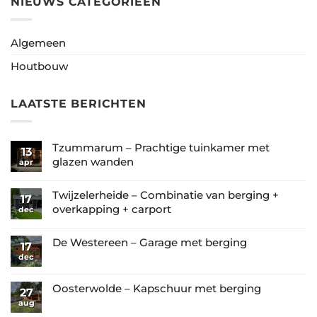
NIEUWS CATEGORIEËN
Algemeen
Houtbouw
LAATSTE BERICHTEN
Tzummarum – Prachtige tuinkamer met
13
glazen wanden
apr
Geen
reacties
Twijzelerheide – Combinatie van berging +
17
op
overkapping + carport
dec
Tzummarum
Geen
–
reacties
De Westereen – Garage met berging
17
Prachtige
op
dec
Geen
tuinkamer
Twijzelerheide
reacties
met
–
op
Oosterwolde – Kapschuur met berging
glazen
27
Combinatie
De
aug
wanden
Geen
van
Westereen