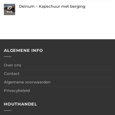
reacties
berging
–
op
Deinum – Kapschuur met berging
27
+
Garage
Oosterwolde
aug
Geen
overkapping
met
–
reacties
+
berging
Kapschuur
op
carport
met
Deinum
berging
–
Kapschuur
met
berging
ALGEMENE INFO
Over ons
Contact
Algemene voorwaarden
Privacybeleid
HOUTHANDEL