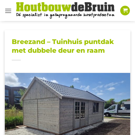
Ga
naar
inhoud
Breezand – Tuinhuis puntdak
met dubbele deur en raam