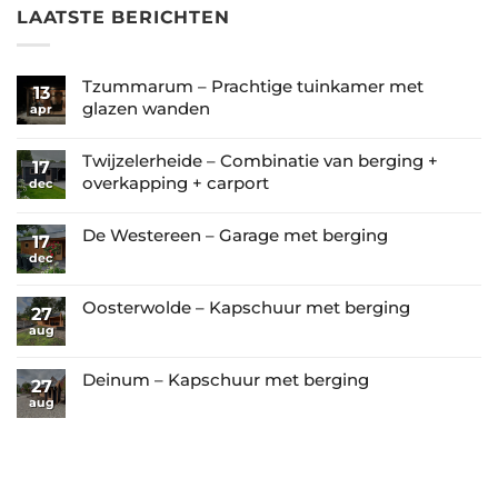
LAATSTE BERICHTEN
Tzummarum – Prachtige tuinkamer met
13
glazen wanden
apr
Geen
reacties
Twijzelerheide – Combinatie van berging +
17
op
overkapping + carport
dec
Tzummarum
Geen
–
reacties
De Westereen – Garage met berging
17
Prachtige
op
dec
Geen
tuinkamer
Twijzelerheide
reacties
met
–
op
Oosterwolde – Kapschuur met berging
glazen
27
Combinatie
De
aug
wanden
Geen
van
Westereen
reacties
berging
–
op
Deinum – Kapschuur met berging
27
+
Garage
Oosterwolde
aug
Geen
overkapping
met
–
reacties
+
berging
Kapschuur
op
carport
met
Deinum
berging
–