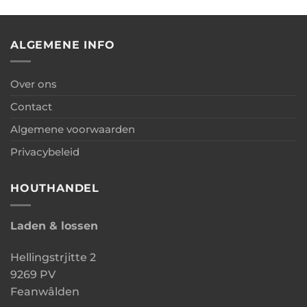
Kapschuur
met
berging
ALGEMENE INFO
Over ons
Contact
Algemene voorwaarden
Privacybeleid
HOUTHANDEL
Laden & lossen
Hellingstrjitte 2
9269 PV
Feanwâlden