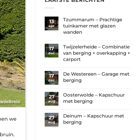
LAATSTE BERICHTEN
Tzummarum – Prachtige
13
tuinkamer met glazen
apr
wanden
Geen
reacties
Twijzelerheide – Combinatie
17
op
van berging + overkapping +
dec
Tzummarum
carport
–
Geen
Prachtige
reacties
De Westereen – Garage met
17
tuinkamer
op
berging
dec
met
Twijzelerheide
Geen
glazen
–
reacties
Oosterwolde – Kapschuur
wanden
27
Combinatie
op
met berging
aug
van
De
Geen
berging
Westereen
reacties
Deinum – Kapschuur met
+
27
–
bben we
op
berging
aug
overkapping
Garage
Oosterwolde
+
Geen
met
–
bruin.
carport
reacties
berging
Kapschuur