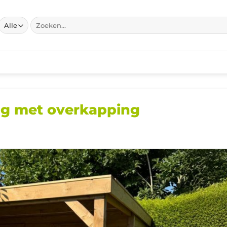
Zoeken
naar:
g met overkapping