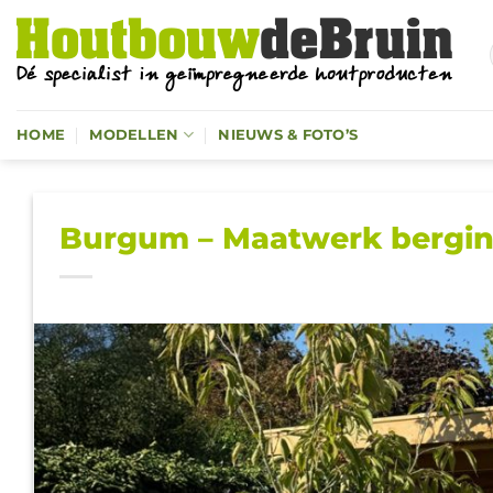
Ga
naar
inhoud
HOME
MODELLEN
NIEUWS & FOTO’S
Burgum – Maatwerk bergin