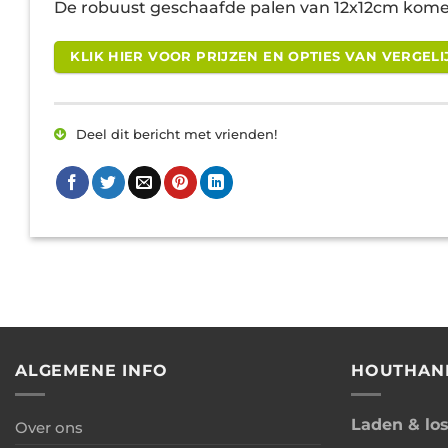
De robuust geschaafde palen van 12x12cm kome
KLIK HIER VOOR PRIJZEN EN OPTIES VAN VERGE
Deel dit bericht met vrienden!
ALGEMENE INFO
HOUTHAN
Laden & lo
Over ons