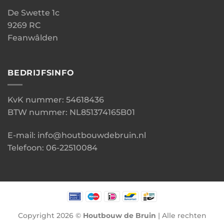
De Swette 1c
9269 RC
Feanwâlden
BEDRIJFSINFO
KvK nummer: 54618436
BTW nummer: NL851374165B01
E-mail: info@houtbouwdebruin.nl
Telefoon: 06-22510084
Copyright 2026 ©
Houtbouw de Bruin
| Alle rechten