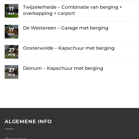
Geen
reacties
Twijzelerheide – Combinatie van berging +
17
op
overkapping + carport
dec
Tzummarum
Geen
–
reacties
De Westereen – Garage met berging
17
Prachtige
op
dec
Geen
tuinkamer
Twijzelerheide
reacties
met
–
op
Oosterwolde – Kapschuur met berging
glazen
27
Combinatie
De
aug
wanden
Geen
van
Westereen
reacties
berging
–
op
Deinum – Kapschuur met berging
27
+
Garage
Oosterwolde
aug
Geen
overkapping
met
–
reacties
+
berging
Kapschuur
op
carport
met
Deinum
berging
–
Kapschuur
met
berging
ALGEMENE INFO