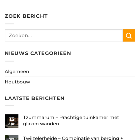
ZOEK BERICHT
NIEUWS CATEGORIEËN
Algemeen
Houtbouw
LAATSTE BERICHTEN
Tzummarum – Prachtige tuinkamer met
13
glazen wanden
apr
Geen
reacties
Twijzelerheide – Combinatie van berging +