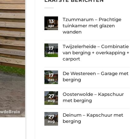
LAATSTE BERICHTEN
Tzummarum – Prachtige
13
tuinkamer met glazen
apr
wanden
Geen
reacties
Twijzelerheide – Combinatie
17
op
van berging + overkapping +
dec
Tzummarum
carport
–
Geen
Prachtige
reacties
De Westereen – Garage met
17
tuinkamer
op
berging
dec
met
Twijzelerheide
Geen
glazen
–
reacties
Oosterwolde – Kapschuur
wanden
27
Combinatie
op
met berging
aug
van
De
Geen
berging
Westereen
reacties
Deinum – Kapschuur met
+
27
–
op
berging
aug
overkapping
Garage
Oosterwolde
+
Geen
met
–
carport
reacties
berging
Kapschuur