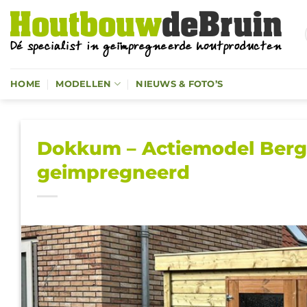
Ga
naar
inhoud
HOME
MODELLEN
NIEUWS & FOTO’S
Dokkum – Actiemodel Bergi
geimpregneerd