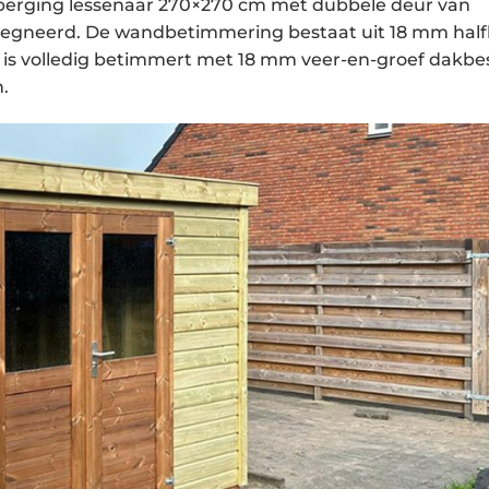
l berging lessenaar 270×270 cm met dubbele deur van
pregneerd. De wandbetimmering bestaat uit 18 mm hal
is volledig betimmert met 18 mm veer-en-groef dakbe
.