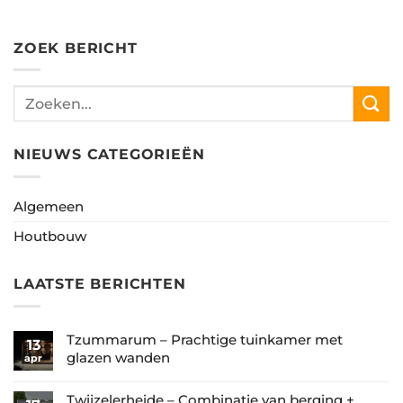
ZOEK BERICHT
NIEUWS CATEGORIEËN
Algemeen
Houtbouw
LAATSTE BERICHTEN
Tzummarum – Prachtige tuinkamer met
13
glazen wanden
apr
Geen
reacties
Twijzelerheide – Combinatie van berging +