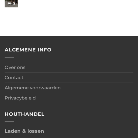
Garage
Oosterwolde
aug
Geen
overkapping
met
–
reacties
+
berging
Kapschuur
op
carport
met
Deinum
berging
–
Kapschuur
met
berging
ALGEMENE INFO
Over ons
Contact
Algemene voorwaarden
Privacybeleid
HOUTHANDEL
Laden & lossen