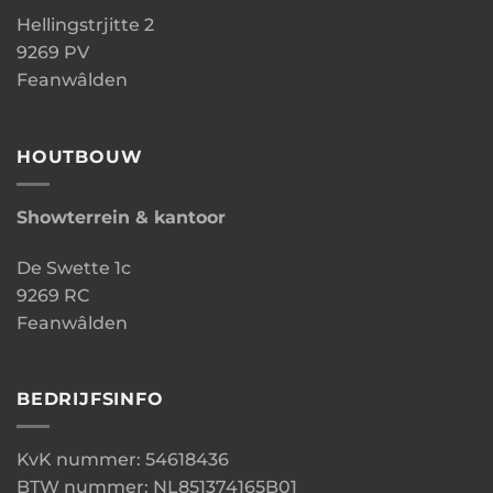
Hellingstrjitte 2
9269 PV
Feanwâlden
HOUTBOUW
Showterrein & kantoor
De Swette 1c
9269 RC
Feanwâlden
BEDRIJFSINFO
KvK nummer: 54618436
BTW nummer: NL851374165B01