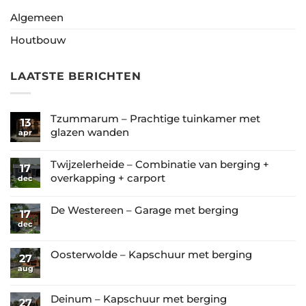
Algemeen
Houtbouw
LAATSTE BERICHTEN
Tzummarum – Prachtige tuinkamer met
13
glazen wanden
apr
Geen
reacties
Twijzelerheide – Combinatie van berging +
17
op
overkapping + carport
dec
Tzummarum
Geen
–
reacties
De Westereen – Garage met berging
17
Prachtige
op
dec
Geen
tuinkamer
Twijzelerheide
reacties
met
–
op
Oosterwolde – Kapschuur met berging
glazen
27
Combinatie
De
aug
wanden
Geen
van
Westereen
reacties
berging
–
op
Deinum – Kapschuur met berging
27
+