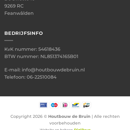
9269 RC
Feanwâlden
BEDRIJFSINFO
KvK nummer: 54618436
BTW nummer: NL851374165B01
E-mail: info@houtbouwdebruin.nl
Telefoon: 06-22510084
Copyright 2026 ©
Houtbouw de Bruin
| Alle rechten
voorbehouden
Website en beheer:
DigiReus