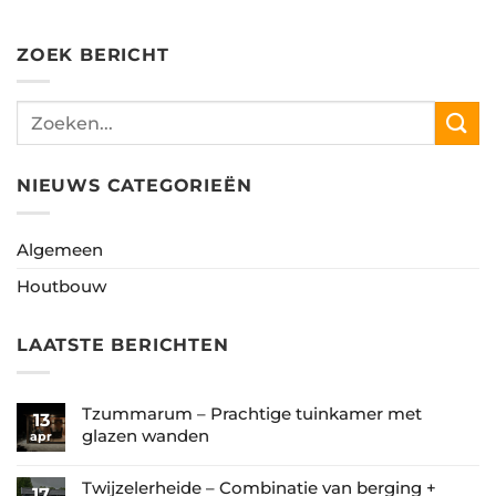
ZOEK BERICHT
NIEUWS CATEGORIEËN
Algemeen
Houtbouw
LAATSTE BERICHTEN
Tzummarum – Prachtige tuinkamer met
13
glazen wanden
apr
Geen
reacties
Twijzelerheide – Combinatie van berging +
17