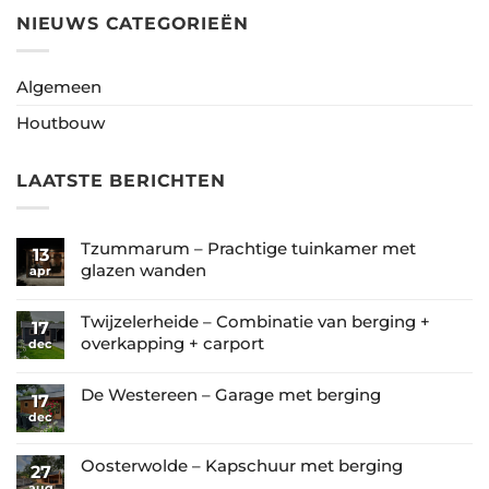
NIEUWS CATEGORIEËN
Algemeen
Houtbouw
LAATSTE BERICHTEN
Tzummarum – Prachtige tuinkamer met
13
glazen wanden
apr
Geen
reacties
Twijzelerheide – Combinatie van berging +
17
op
overkapping + carport
dec
Tzummarum
Geen
–
reacties
De Westereen – Garage met berging
17
Prachtige
op
dec
Geen
tuinkamer
Twijzelerheide
reacties
met
–
op
Oosterwolde – Kapschuur met berging
glazen
27
Combinatie
De
aug