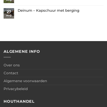
wanden
Geen
van
Westereen
reacties
berging
–
op
Deinum – Kapschuur met berging
27
+
Garage
Oosterwolde
aug
Geen
overkapping
met
–
reacties
+
berging
Kapschuur
op
carport
met
Deinum
berging
–
Kapschuur
met
berging
ALGEMENE INFO
Over ons
Contact
Algemene voorwaarden
Privacybeleid
HOUTHANDEL