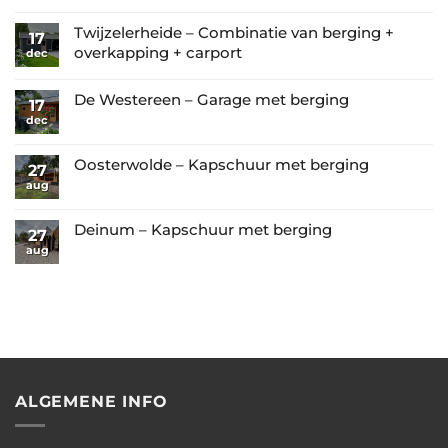
Geen
reacties
Twijzelerheide – Combinatie van berging +
17
op
overkapping + carport
dec
Tzummarum
Geen
–
reacties
De Westereen – Garage met berging
17
Prachtige
op
dec
Geen
tuinkamer
Twijzelerheide
reacties
met
–
op
Oosterwolde – Kapschuur met berging
glazen
27
Combinatie
De
aug
wanden
Geen
van
Westereen
reacties
berging
–
op
Deinum – Kapschuur met berging
27
+
Garage
Oosterwolde
aug
Geen
overkapping
met
–
reacties
+
berging
Kapschuur
op
carport
met
Deinum
berging
–
Kapschuur
met
berging
ALGEMENE INFO