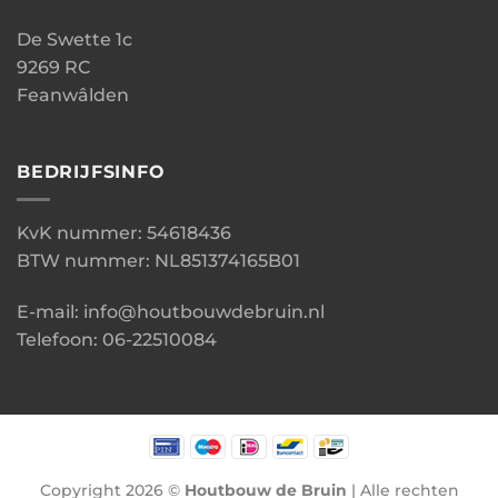
De Swette 1c
9269 RC
Feanwâlden
BEDRIJFSINFO
KvK nummer: 54618436
BTW nummer: NL851374165B01
E-mail: info@houtbouwdebruin.nl
Telefoon: 06-22510084
Copyright 2026 ©
Houtbouw de Bruin
| Alle rechten