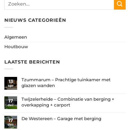
NIEUWS CATEGORIEËN
Algemeen
Houtbouw
LAATSTE BERICHTEN
Tzummarum – Prachtige tuinkamer met
13
glazen wanden
apr
Geen
reacties
Twijzelerheide – Combinatie van berging +
17
op
overkapping + carport
dec
Tzummarum
Geen
–
reacties
De Westereen – Garage met berging
17
Prachtige
op
dec
Geen
tuinkamer
Twijzelerheide