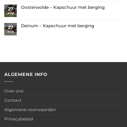
reacties
met
–
op
Oosterwolde – Kapschuur met berging
glazen
27
Combinatie
De
aug
wanden
Geen
van
Westereen
reacties
berging
–
op
Deinum – Kapschuur met berging
27
+
Garage
Oosterwolde
aug
Geen
overkapping
met
–
reacties
+
berging
Kapschuur
op
carport
met
Deinum
berging
–
Kapschuur
met
berging
ALGEMENE INFO
Over ons
Contact
Algemene voorwaarden
Privacybeleid