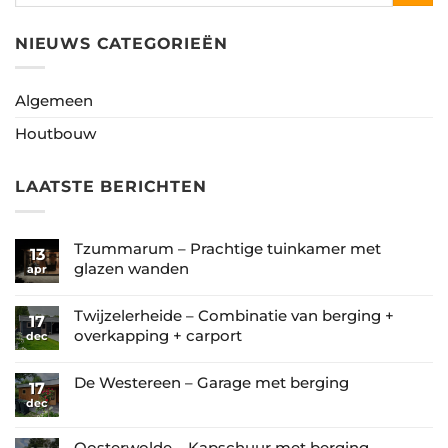
NIEUWS CATEGORIEËN
Algemeen
Houtbouw
LAATSTE BERICHTEN
Tzummarum – Prachtige tuinkamer met
13
glazen wanden
apr
Geen
reacties
Twijzelerheide – Combinatie van berging +
17
op
overkapping + carport
dec
Tzummarum
Geen
–
reacties
De Westereen – Garage met berging
17
Prachtige
op
dec
Geen
tuinkamer
Twijzelerheide
reacties
met
–
op
Oosterwolde – Kapschuur met berging